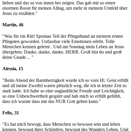
lieben und das so von innen her zeigen. Das gab mir so einen
enormen Boost für meinen Alltag, um mehr in meinem Umfeld über
Jesus zu erzählen.
"
Martin, 46
"Was für ein Ritt! Spontan Teil der Pfingstband an meinem ersten
Pfingsten geworden. Unfassbar viele Emotionen erlebt. Tolle
Menschen kennen gelernt . Und am Sonntag mein Leben an Jesus
übergeben. Danke, danke, danke, HERR. Groß bist du und groß
deine Gnade…
"
Alessia, 15
"Beim Abend der Barmherzigkeit wurde ich so vom Hl. Geist erfüllt
und all meine Zweifel waren plötzlich weg, die ich in letzter Zeit so
stark hatte. Ich habe so eine unglaubliche Freude und Leichtigkeit,
so eine Unbeschwertheit gespürt und hab mich so erfüllt gefühlt,
dass ich wusste dass mir das NUR Gott geben kann.
"
Felix, 31
"Es hat mich bewegt, dass Menschen so bewusst sein und leben
können, bewusst ihres Schöpfers, bewusst des Wunders Leben. Und