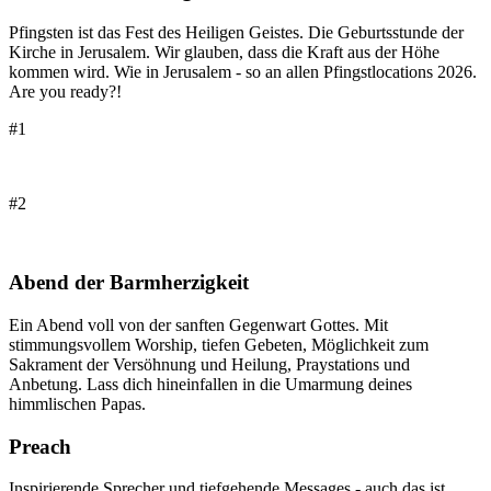
Pfingsten ist das Fest des Heiligen Geistes. Die Geburtsstunde der
Kirche in Jerusalem. Wir glauben, dass die Kraft aus der Höhe
kommen wird. Wie in Jerusalem - so an allen Pfingstlocations 2026.
Are you ready?!
#1
#2
Abend der Barmherzigkeit
Ein Abend voll von der sanften Gegenwart Gottes. Mit
stimmungsvollem Worship, tiefen Gebeten, Möglichkeit zum
Sakrament der Versöhnung und Heilung, Praystations und
Anbetung. Lass dich hineinfallen in die Umarmung deines
himmlischen Papas.
Preach
Inspirierende Sprecher und tiefgehende Messages - auch das ist