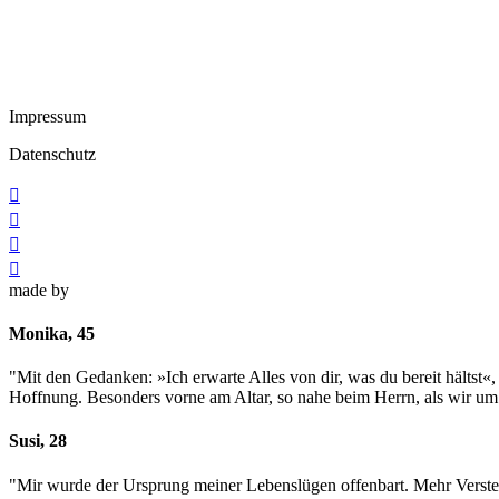
Impressum
Datenschutz




made by
Monika, 45
"Mit den Gedanken: »Ich erwarte Alles von dir, was du bereit hältst«
Hoffnung. Besonders vorne am Altar, so nahe beim Herrn, als wir um 
Susi, 28
"Mir wurde der Ursprung meiner Lebenslügen offenbart. Mehr Versteh