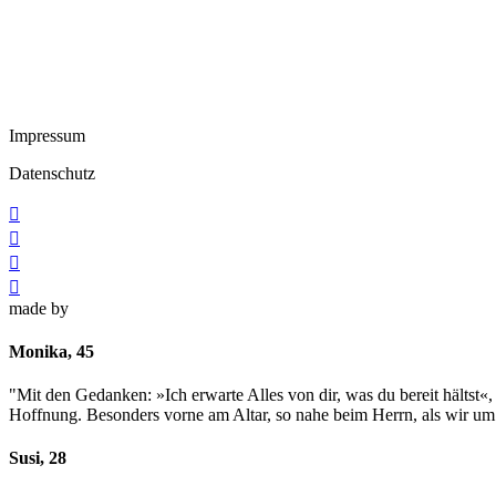
Impressum
Datenschutz




made by
Monika, 45
"Mit den Gedanken: »Ich erwarte Alles von dir, was du bereit hältst«
Hoffnung. Besonders vorne am Altar, so nahe beim Herrn, als wir um 
Susi, 28