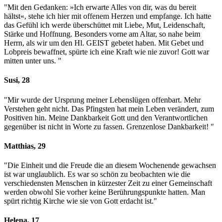
"Mit den Gedanken: »Ich erwarte Alles von dir, was du bereit
hältst«, stehe ich hier mit offenem Herzen und empfange. Ich hatte
das Gefühl ich werde überschüttet mit Liebe, Mut, Leidenschaft,
Stärke und Hoffnung. Besonders vorne am Altar, so nahe beim
Herrn, als wir um den Hl. GEIST gebetet haben. Mit Gebet und
Lobpreis bewaffnet, spürte ich eine Kraft wie nie zuvor! Gott war
mitten unter uns. "
Susi, 28
"Mir wurde der Ursprung meiner Lebenslügen offenbart. Mehr
Verstehen geht nicht. Das Pfingsten hat mein Leben verändert, zum
Positiven hin. Meine Dankbarkeit Gott und den Verantwortlichen
gegenüber ist nicht in Worte zu fassen. Grenzenlose Dankbarkeit! "
Matthias, 29
"Die Einheit und die Freude die an diesem Wochenende gewachsen
ist war unglaublich. Es war so schön zu beobachten wie die
verschiedensten Menschen in kürzester Zeit zu einer Gemeinschaft
werden obwohl Sie vorher keine Berührungspunkte hatten. Man
spürt richtig Kirche wie sie von Gott erdacht ist."
Helena, 17