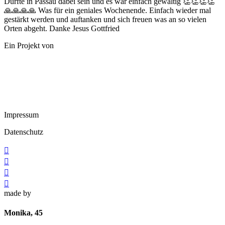
Durfte in Passau dabei sein und es war einfach gewaltig 👏👏👏👏
🙏🙏🙏🙏 Was für ein geniales Wochenende. Einfach wieder mal
gestärkt werden und auftanken und sich freuen was an so vielen
Orten abgeht. Danke Jesus Gottfried
Ein Projekt von
Impressum
Datenschutz




made by
Monika, 45