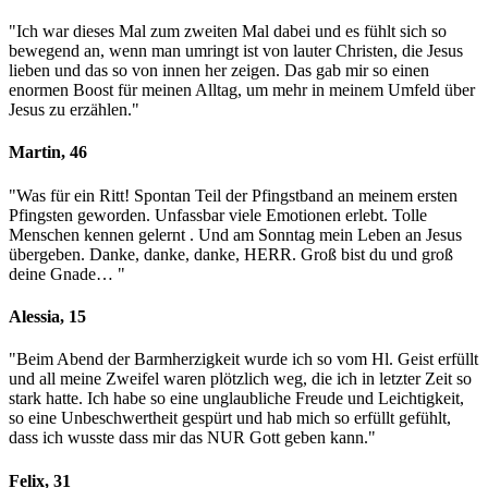
"Ich war dieses Mal zum zweiten Mal dabei und es fühlt sich so
bewegend an, wenn man umringt ist von lauter Christen, die Jesus
lieben und das so von innen her zeigen. Das gab mir so einen
enormen Boost für meinen Alltag, um mehr in meinem Umfeld über
Jesus zu erzählen.
"
Martin, 46
"Was für ein Ritt! Spontan Teil der Pfingstband an meinem ersten
Pfingsten geworden. Unfassbar viele Emotionen erlebt. Tolle
Menschen kennen gelernt . Und am Sonntag mein Leben an Jesus
übergeben. Danke, danke, danke, HERR. Groß bist du und groß
deine Gnade…
"
Alessia, 15
"Beim Abend der Barmherzigkeit wurde ich so vom Hl. Geist erfüllt
und all meine Zweifel waren plötzlich weg, die ich in letzter Zeit so
stark hatte. Ich habe so eine unglaubliche Freude und Leichtigkeit,
so eine Unbeschwertheit gespürt und hab mich so erfüllt gefühlt,
dass ich wusste dass mir das NUR Gott geben kann.
"
Felix, 31