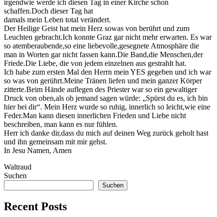
irgendwie werde ich diesen Tag in einer Kirche schon
schaffen.Doch dieser Tag hat
damals mein Leben total verändert.
Der Heilige Geist hat mein Herz sowas von berührt und zum
Leuchten gebracht.Ich konnte Graz gar nicht mehr erwarten. Es war
so atemberaubende,so eine liebevolle,gesegnete Atmosphäre die
man in Worten gar nicht fassen kann.Die Band,die Menschen,der
Friede.Die Liebe, die von jedem einzelnen aus gestrahlt hat.
Ich habe zum ersten Mal den Herrn mein YES gegeben und ich war
so was von gerührt.Meine Tränen liefen und mein ganzer Körper
zitterte.Beim Hände auflegen des Priester war so ein gewaltiger
Druck von oben,als ob jemand sagen würde: „Spürst du es, ich bin
hier bei dir“. Mein Herz wurde so ruhig, innerlich so leicht,wie eine
Feder.Man kann diesen innerlichen Frieden und Liebe nicht
beschreiben, man kann es nur fühlen.
Herr ich danke dir,dass du mich auf deinen Weg zurück geholt hast
und ihn gemeinsam mit mir gehst.
In Jesu Namen, Amen
Waltraud
Suchen
Suchen
Recent Posts