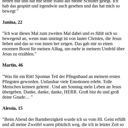
neben mir und hat mir seine Hand auf meine Schulter gelegt. Ich
hab das gespürt und irgendwie auch gesehen und das hat mich so
bewegt
"
Janina, 22
"Ich war dieses Mal zum zweiten Mal dabei und es fühlt sich so
bewegend an, wenn man umringt ist von lauter Christen, die Jesus
lieben und das so von innen her zeigen. Das gab mir so einen
enormen Boost für meinen Alltag, um mehr in meinem Umfeld über
Jesus zu erzählen.
"
Martin, 46
"Was für ein Ritt! Spontan Teil der Pfingstband an meinem ersten
Pfingsten geworden. Unfassbar viele Emotionen erlebt. Tolle
Menschen kennen gelernt . Und am Sonntag mein Leben an Jesus
übergeben. Danke, danke, danke, HERR. Groß bist du und groß
deine Gnade…
"
Alessia, 15
"Beim Abend der Barmherzigkeit wurde ich so vom Hl. Geist erfüllt
und all meine Zweifel waren plötzlich weg, die ich in letzter Zeit so