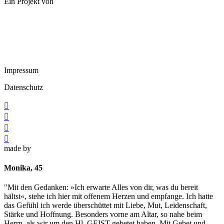
Ein Projekt von
Impressum
Datenschutz




made by
Monika, 45
"Mit den Gedanken: »Ich erwarte Alles von dir, was du bereit
hältst«, stehe ich hier mit offenem Herzen und empfange. Ich hatte
das Gefühl ich werde überschüttet mit Liebe, Mut, Leidenschaft,
Stärke und Hoffnung. Besonders vorne am Altar, so nahe beim
Herrn, als wir um den Hl. GEIST gebetet haben. Mit Gebet und